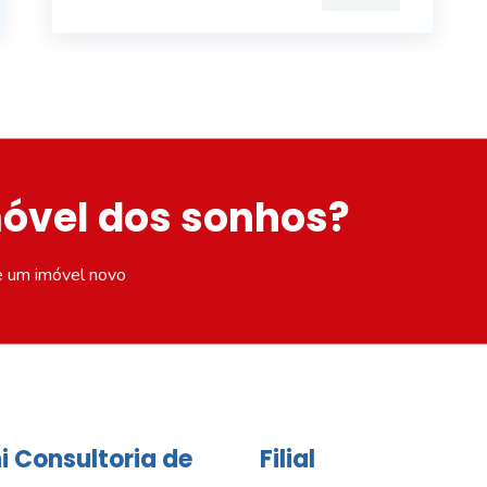
móvel dos sonhos?
e um imóvel novo
i Consultoria de
Filial