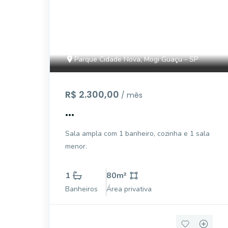
Parque Cidade Nova, Mogi Guaçu - SP
R$ 2.300,00
/ mês
...
Sala ampla com 1 banheiro, cozinha e 1 sala
menor.
1
80
m²
Banheiros
Área privativa