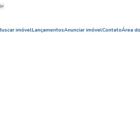
br
Buscar imóvel
Lançamentos
Anunciar imóvel
Contato
Área do