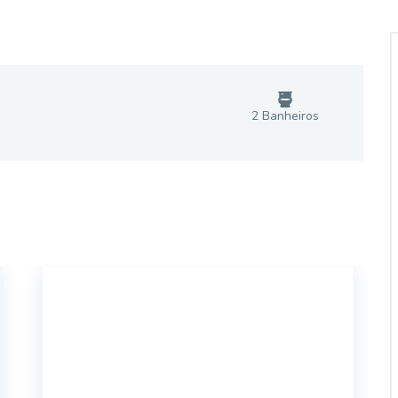
2
Banheiro
s
18344