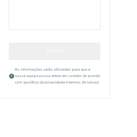
Parque Cidade Nova, Mogi Guaçu - SP
ENVIAR
R$ 2.000,00
R$
/ mês
...
...
As informações serão utilizadas para que a
nossa equipe possa entrar em contato de acordo
Sala com 15m², ar condicionado, recepção
Sal
com a
política de privacidade e termos de serviço
conjunta, cozinha, 3 banheiros. (Água,
con
energia, internet e limpeza, incluso no valor
ene
do aluguel)
do 
3
15
m²
3
Banheiros
Área privativa
Ban