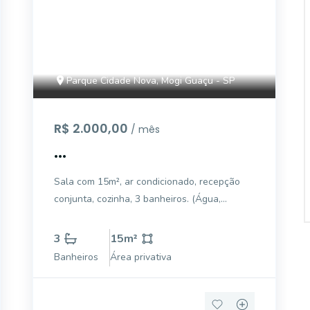
Parque Cidade Nova, Mogi Guaçu - SP
R$ 2.000,00
/ mês
...
Sala com 15m², ar condicionado, recepção
conjunta, cozinha, 3 banheiros. (Água,
energia, internet e limpeza, incluso no valor
do aluguel)
3
15
m²
Banheiros
Área privativa