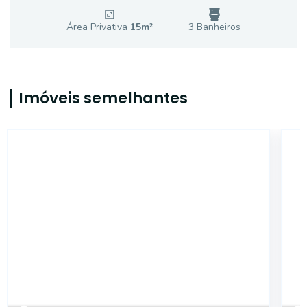
Área Privativa
15
m²
3
Banheiro
s
Imóveis semelhantes
18429