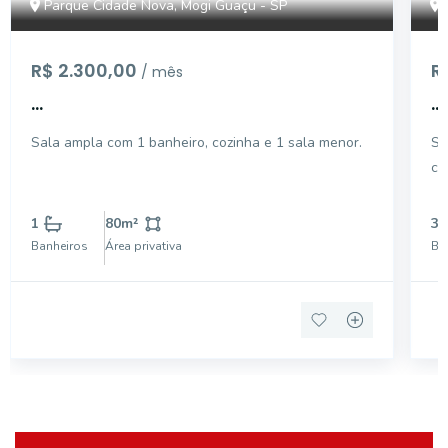
Parque Cidade Nova, Mogi Guaçu - SP
R$ 2.300,00
R
/ mês
...
...
Sala ampla com 1 banheiro, cozinha e 1 sala menor.
Sa
co
li
1
80
m²
3
Banheiros
Área privativa
Ba