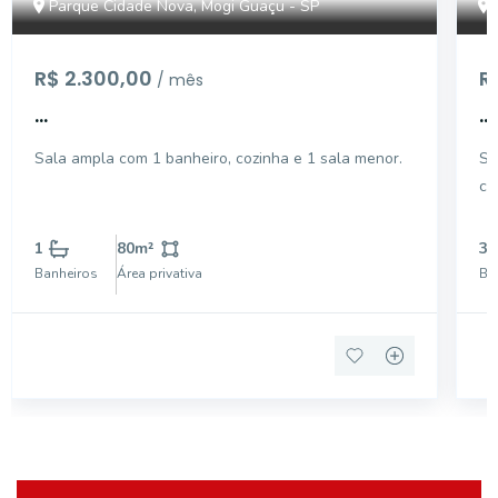
Parque Cidade Nova, Mogi Guaçu - SP
R$ 2.300,00
R
/ mês
...
...
Sala ampla com 1 banheiro, cozinha e 1 sala menor.
Sa
co
li
1
80
m²
3
Banheiros
Área privativa
Ba