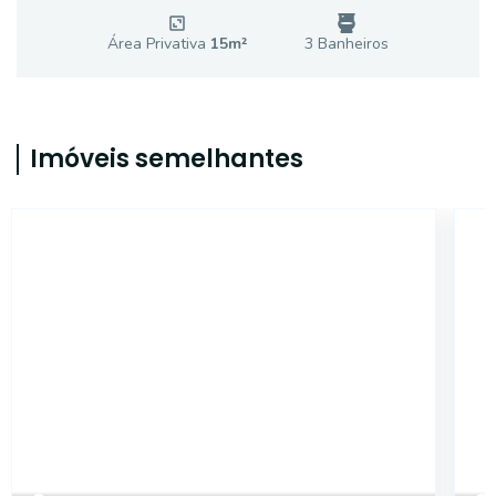
Área Privativa
15
m²
3
Banheiro
s
Imóveis semelhantes
18429