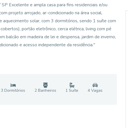
/ SP Excelente e ampla casa para fins residenciais e/ou
com projeto arrojado, ar-condicionado na área social,
de aquecimento solar, com 3 dormitórios, sendo 1 suíte com
cobertos), portão eletrônico, cerca elétrica, living com pé
om balcão em madeira de lei e despensa, jardim de inverno,
ndicionado e acesso independente da residência."
3
Dormitório
s
2
Banheiro
s
1
Suíte
4
Vaga
s