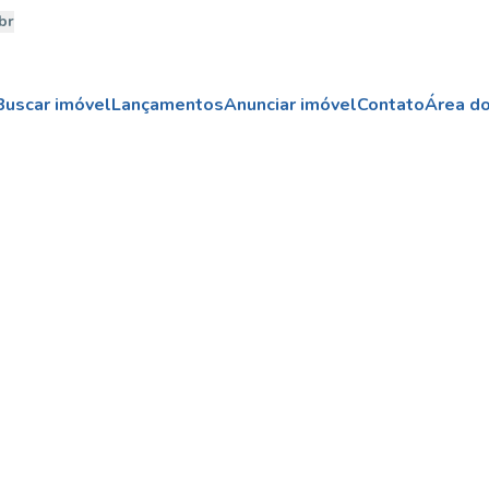
br
Buscar imóvel
Lançamentos
Anunciar imóvel
Contato
Área do