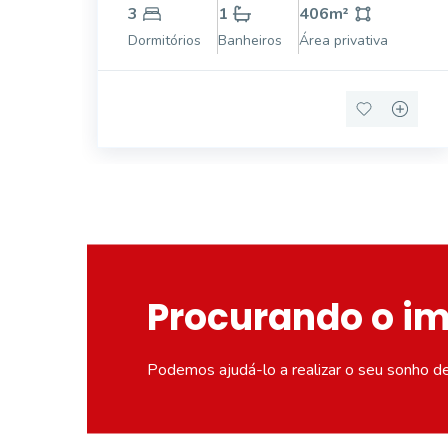
cozinha planejada, área de lazer com piscina,
3
1
406
m²
churrasqueira, wc, área de serviço, garagem,
Dormitórios
Banheiros
Área privativa
cerca elétrica, Ótima localização!
Procurando o i
Podemos ajudá-lo a realizar o seu sonho d