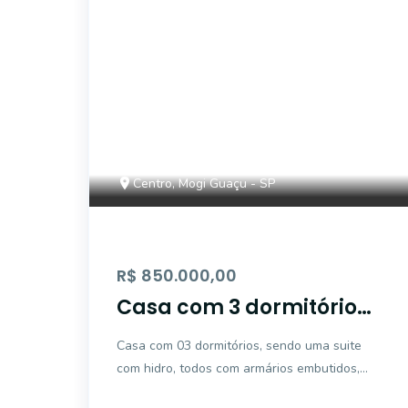
Centro, Mogi Guaçu - SP
R$ 850.000,00
Casa com 3 dormitórios,
406 m² - Centro - Mogi
Casa com 03 dormitórios, sendo uma suite
Guaçu/SP
com hidro, todos com armários embutidos,
sala estar, sala jantar, lavabo, escritório,