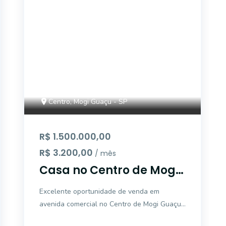
Centro, Mogi Guaçu - SP
R$ 1.500.000,00
R$ 3.200,00
/ mês
Casa no Centro de Mogi
Guaçu pode ser
Excelente oportunidade de venda em
residencial e comercial.
avenida comercial no Centro de Mogi Guaçu!
Esta casa ampla de 175,97 m², com área