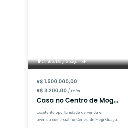
Centro, Mogi Guaçu - SP
R$ 1.500.000,00
R$ 3.200,00
/ mês
Casa no Centro de Mogi
Guaçu pode ser
Excelente oportunidade de venda em
residencial e comercial.
avenida comercial no Centro de Mogi Guaçu!
Esta casa ampla de 175,97 m², com área