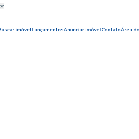
br
Buscar imóvel
Lançamentos
Anunciar imóvel
Contato
Área do