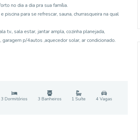
rto no dia a dia pra sua família.
 piscina para se refrescar, sauna, churrasqueira na qual
a tv., sala estar, jantar ampla, cozinha planejada,
da, garagem p/4autos ,aquecedor solar, ar condicionado.
3
Dormitório
s
3
Banheiro
s
1
Suíte
4
Vaga
s