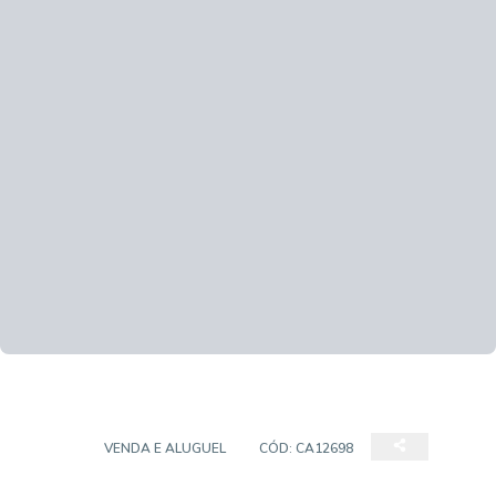
CASA
VENDA E ALUGUEL
CÓD:
CA12698