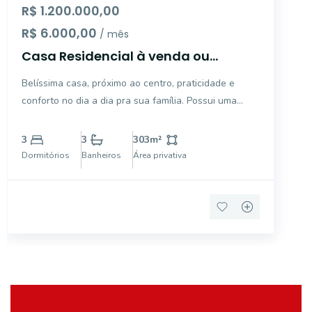
R$ 1.200.000,00
R$ 6.000,00
/ mês
Casa Residencial à venda ou
locação, Vila Júlia, Mogi Guaçu -
Belíssima casa, próximo ao centro, praticidade e
CA3529.
conforto no dia a dia pra sua família. Possui uma
área de lazer ampla com um lindo jardim e piscina
para se refrescar, sauna, churrasqueira na qual
3
3
303
m²
poderá estar horas de lazer com amigos e família.
Dormitórios
Banheiros
Área privativa
Casa c