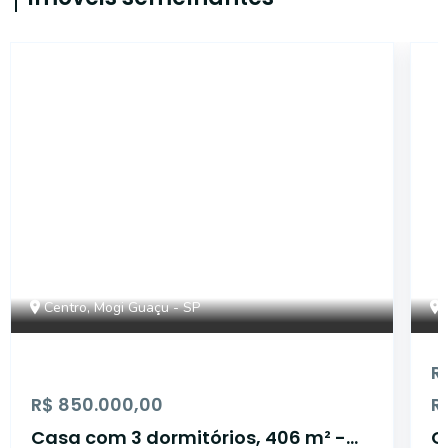
CA4534
Centro, Mogi Guaçu - SP
R
R$ 850.000,00
R
Casa com 3 dormitórios, 406 m² -
Cas