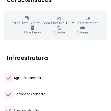
Características
Área Total
286
m²
Área Privativa
190
m²
3
Dormitório
s
3
Banheiro
s
1
Suíte
1
Vaga
Infraestrutura
Água Encanada
Garagem Coberta
Pavimentação