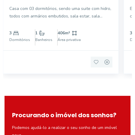
Centro - Mogi Guaçu/SP
p
Casa com 03 dormitórios, sendo uma suite com hidro,
Ex
todos com armários embutidos, sala estar, sala
comercial 
jantar, lavabo, escritório, cozinha planejada, área de
de
lazer com piscina, churrasqueira, wc, área de serviço,
do
3
1
406
m²
3
garagem, cerca elétrica, Ótima localização!
am
Dormitórios
Banheiros
Área privativa
Do
co
Procurando o imóvel dos sonhos?
Podemos ajudá-lo a realizar o seu sonho de um imóvel