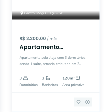
Centro, Mogi Guaçu - SP
R$ 3.200,00
/ mês
Apartamento
residencial ou comercial
Apartamento sobreloja com 3 dormitórios,
para locação, Centro,
sendo 1 suíte, armário embutido em 2
Mogi Guaçu.
dormitórios, sala, copa, cozinha planejada, 3
banheiros, área de lazer com churrasqueira e
3
3
120
m²
banheiro, quarto despejos, garagem para 1
Dormitórios
Banheiros
Área privativa
carro.