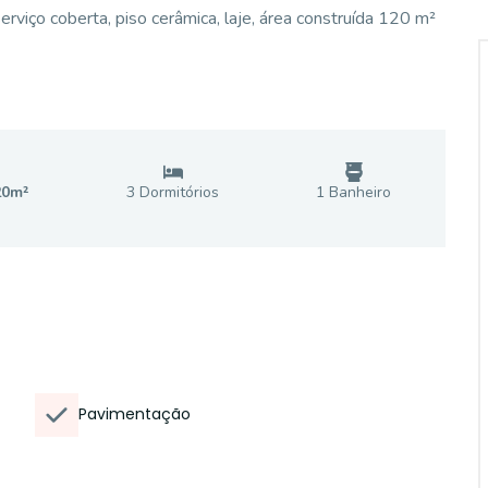
erviço coberta, piso cerâmica, laje, área construída 120 m²
20
m²
3
Dormitório
s
1
Banheiro
Pavimentação