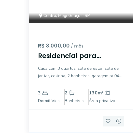
Centro, Mogi Guaçu - SP
R$ 3.000,00
/ mês
Residencial para
locação, Centro, Mogi
Casa com 3 quartos, sala de estar, sala de
Guaçu - LF0892.
jantar, cozinha, 2 banheiros, garagem p/ 04
carros, armário embutido, Edícula nos fundos
com cozinha e quarto area const. 130 m²
3
2
130
m²
Dormitórios
Banheiros
Área privativa