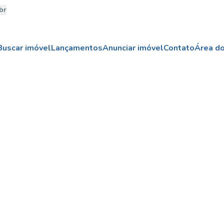
br
Buscar imóvel
Lançamentos
Anunciar imóvel
Contato
Área do