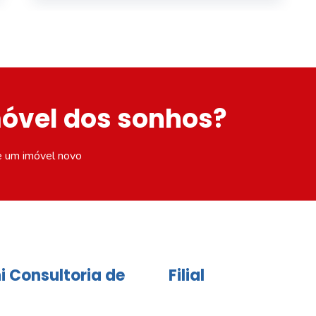
móvel dos sonhos?
e um imóvel novo
i Consultoria de
Filial