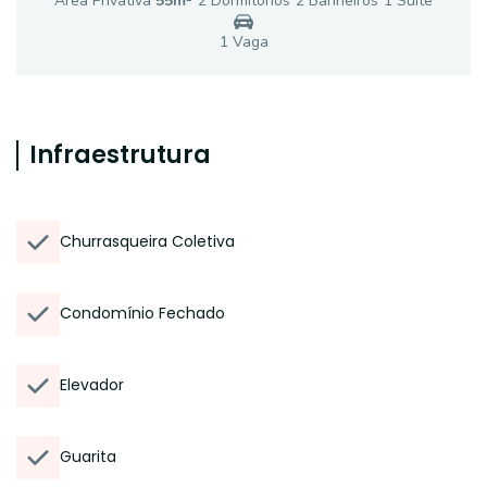
Área Privativa
55
m²
2
Dormitório
s
2
Banheiro
s
1
Suíte
1
Vaga
Infraestrutura
Churrasqueira Coletiva
Condomínio Fechado
Elevador
Guarita