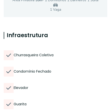
Área Privativa
55
m²
2
Dormitório
s
2
Banheiro
s
1
Suíte
1
Vaga
Infraestrutura
Churrasqueira Coletiva
Condomínio Fechado
Elevador
Guarita