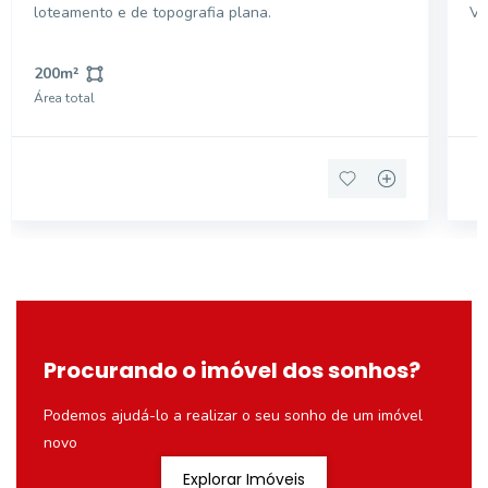
loteamento e de topografia plana.
Vi
pa
es
200
m²
de
Área total
tr
Procurando o imóvel dos sonhos?
Podemos ajudá-lo a realizar o seu sonho de um imóvel
novo
Explorar Imóveis