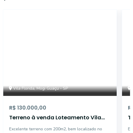
16891
Vila Florida, Mogi Guaçu - SP
R$ 130.000,00
R
Terreno à venda Loteamento Vila
T
Florida - Mogi Guaçu/SP.
Excelente terreno com 200m2, bem localizado no
Ex