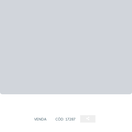
TERRENO
VENDA
CÓD:
17287