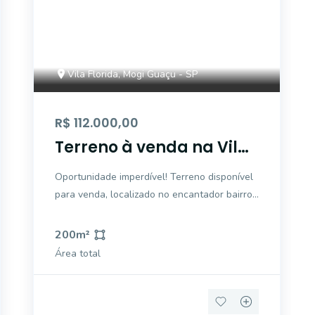
Vila Florida, Mogi Guaçu - SP
R$ 112.000,00
Terreno à venda na Vila
Flórida, Mogi Guaçu
Oportunidade imperdível! Terreno disponível
para venda, localizado no encantador bairro
Vila Flórida, Mogi Guaçu. Com uma área total
de 200 m², este terreno oferece o espaço
200
m²
ideal para a construção do seu sonho. A
Área total
região é conhecida por sua tranquilidade