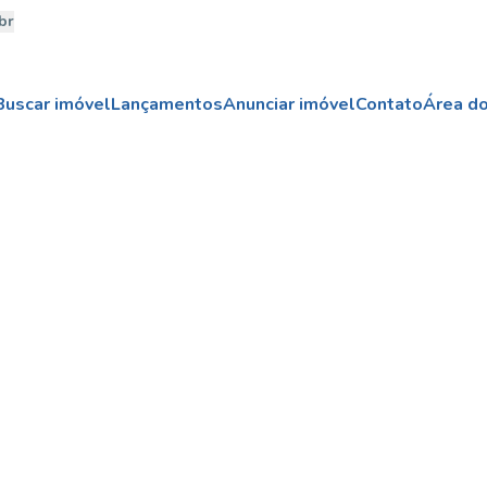
br
Buscar imóvel
Lançamentos
Anunciar imóvel
Contato
Área do