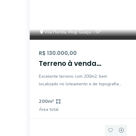
Vila Florida, Mogi Guaçu - SP
R$ 130.000,00
Terreno à venda
Loteamento Vila Florida
Excelente terreno com 200m2, bem
- Mogi Guaçu/SP.
localizado no loteamento e de topografia
plana.
200
m²
Área total