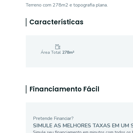
Terreno com 278m2 e topografia plana.
Características
Área Total
278
m²
Financiamento Fácil
Pretende Financiar?
SIMULE AS MELHORES TAXAS EM UM 
Simule seu financiamento em minutos com todos os 