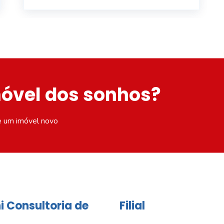
móvel dos sonhos?
e um imóvel novo
i Consultoria de
Filial