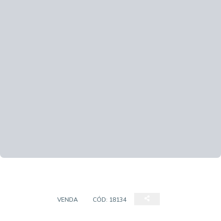
TERRENO
VENDA
CÓD:
18134