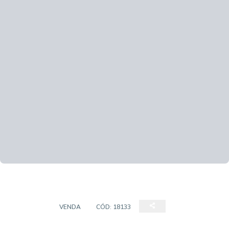
TERRENO
VENDA
CÓD:
18133