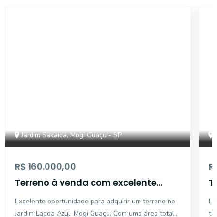
17800
Jardim Sakaida, Mogi Guaçu - SP
R$ 160.000,00
R
Terreno à venda com excelente
T
localização, em avenida, no bairro
-
Excelente oportunidade para adquirir um terreno no
Ex
Jd. Sakaida, Mogi Guaçu/SP
Jardim Lagoa Azul, Mogi Guaçu. Com uma área total
te