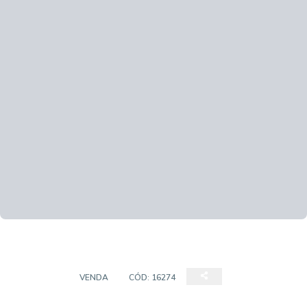
TERRENO
VENDA
CÓD:
16274