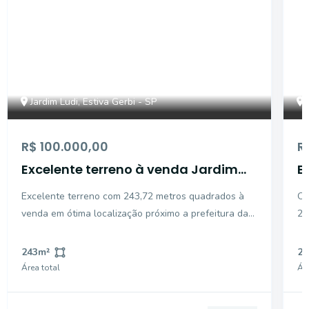
Jardim Ludi, Estiva Gerbi - SP
R$ 100.000,00
R
Excelente terreno à venda Jardim
E
Ludi - Estiva Gerbi/SP.
L
Excelente terreno com 243,72 metros quadrados à
Op
venda em ótima localização próximo a prefeitura da
25
Estiva.
pr
es
243
m²
25
pe
Área total
Áre
ne