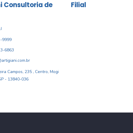
i Consultoria de
Filial
J
1-9999
33-6863
@artigiani.com.br
ira Campos, 235 , Centro, Mogi
SP - 13840-036