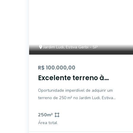
Jardim Ludi, Estiva Gerbi - SP
R$ 100.000,00
Excelente terreno à
venda - Jardim Ludi -
Oportunidade imperdível de adquirir um
Estiva Gerbi/SP.
terreno de 250 m² no Jardim Ludi, Estiva
Gerbi. O bairro proporciona fácil acesso a
comércios e serviços essenciais, tornando a
250
m²
sua rotina mais prática. Não perca a chance
Área total
de investir em um futuro promissor nesse loc