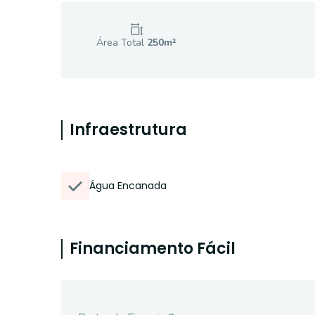
Área Total
250
m²
Infraestrutura
Água Encanada
Financiamento Fácil