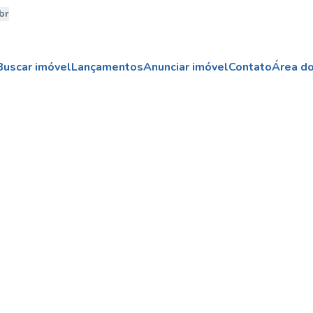
br
Buscar imóvel
Lançamentos
Anunciar imóvel
Contato
Área do