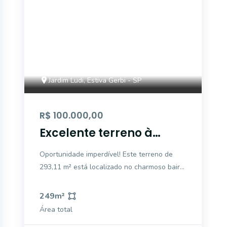
Jardim Ludi, Estiva Gerbi - SP
R$ 100.000,00
Excelente terreno à
venda Jardim Ludi -
Oportunidade imperdível! Este terreno de
Estiva Gerbi/SP.
293,11 m² está localizado no charmoso bairro
Jardim Ludi, em Estiva Gerbi. A região possui
fácil acesso a comércios e serviços
249
m²
essenciais, tornando-se uma excelente
Área total
opção para quem deseja construir a casa dos