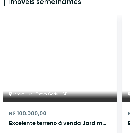
Imóveis semelhantes
17390
Jardim Ludi, Estiva Gerbi - SP
R$ 100.000,00
R
Excelente terreno à venda Jardim
E
Ludi - Estiva Gerbi/SP.
L