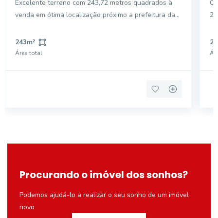
Excelente terreno com 243,72 metros quadrados à
Op
venda em ótima localização próximo a prefeitura da
25
Estiva.
pr
es
243
m²
25
pe
Área total
Áre
ne
Procurando o imóvel dos sonhos?
Podemos ajudá-lo a realizar o seu sonho de um imóvel
novo