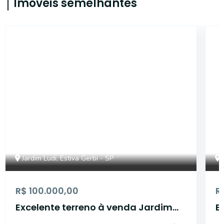
Imóveis semelhantes
17390
Jardim Ludi, Estiva Gerbi - SP
R$ 100.000,00
R
Excelente terreno à venda Jardim
E
Ludi - Estiva Gerbi/SP.
L