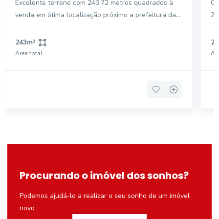
Excelente terreno com 243,72 metros quadrados à
Op
venda em ótima localização próximo a prefeitura da
25
Estiva.
pr
es
243
m²
25
pe
Área total
Áre
ne
Procurando o imóvel dos sonhos?
Podemos ajudá-lo a realizar o seu sonho de um imóvel
novo