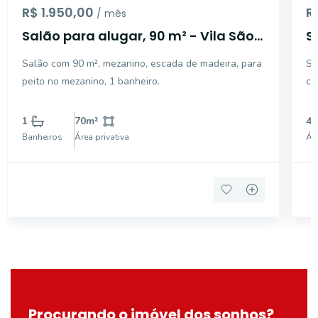
R$ 1.950,00
R
/ mês
Salão para alugar, 90 m² - Vila São
S
Carlos - Mogi Guaçu/SP
S
Salão com 90 m², mezanino, escada de madeira, para
Sa
peito no mezanino, 1 banheiro.
co
1
70
m²
40
Banheiros
Área privativa
Áre
Procurando o imóvel dos sonhos?