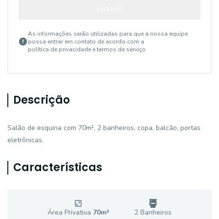
ENVIAR
As informações serão utilizadas para que a nossa equipe
possa entrar em contato de acordo com a
política de privacidade e termos de serviço
Descrição
Salão de esquina com 70m², 2 banheiros, copa, balcão, portas
eletrônicas.
Características
Área Privativa
70
m²
2
Banheiro
s