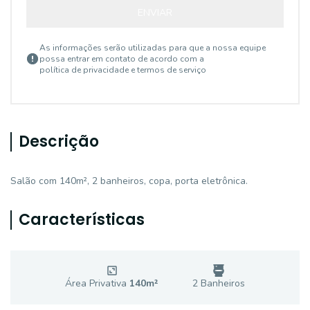
ENVIAR
As informações serão utilizadas para que a nossa equipe
possa entrar em contato de acordo com a
política de privacidade e termos de serviço
Descrição
Salão com 140m², 2 banheiros, copa, porta eletrônica.
Características
Área Privativa
140
m²
2
Banheiro
s