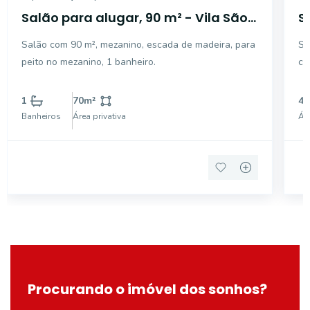
Salão para alugar, 90 m² - Vila São
S
Carlos - Mogi Guaçu/SP
S
Salão com 90 m², mezanino, escada de madeira, para
Sa
peito no mezanino, 1 banheiro.
co
1
70
m²
40
Banheiros
Área privativa
Áre
Procurando o imóvel dos sonhos?