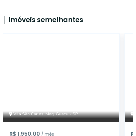
Imóveis semelhantes
SL2082
Vila São Carlos, Mogi Guaçu - SP
R$ 1.950,00
R
/ mês