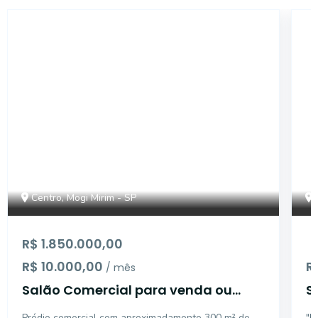
SL1539
Centro, Mogi Mirim - SP
R$ 1.850.000,00
R$ 10.000,00
R
/ mês
Salão Comercial para venda ou
S
locação, Centro, Mogi Mirim -
C
Prédio comercial com aproximadamente 300 m² de
"E