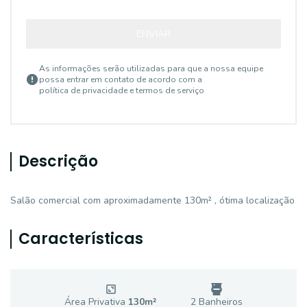
ENVIAR
As informações serão utilizadas para que a nossa equipe
possa entrar em contato de acordo com a
política de privacidade e termos de serviço
Descrição
Salão comercial com aproximadamente 130m² , ótima localização
Características
Área Privativa
130
m²
2
Banheiro
s