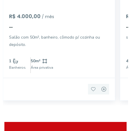
R$ 4.000,00
R
/ mês
...
...
Salão com 50m², banheiro, cômodo p/ cozinha ou
sa
depósito.
1
50
m²
40
Banheiros
Área privativa
Áre