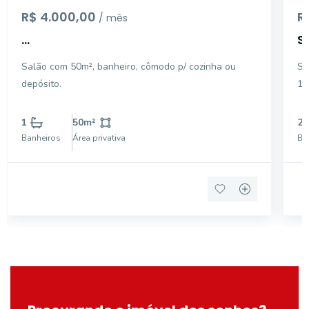
R$ 4.000,00
R
/ mês
...
S
C
Salão com 50m², banheiro, cômodo p/ cozinha ou
Sa
depósito.
15
1
50
m²
2
Banheiros
Área privativa
Ba