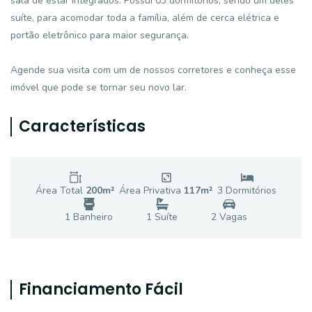
sala de estar integrados. Possui 03 dormitórios, sendo um deles
suíte, para acomodar toda a família, além de cerca elétrica e
portão eletrônico para maior segurança.
Agende sua visita com um de nossos corretores e conheça esse
imóvel que pode se tornar seu novo lar.
Características
Área Total
200
m²
Área Privativa
117
m²
3
Dormitório
s
1
Banheiro
1
Suíte
2
Vaga
s
Financiamento Fácil