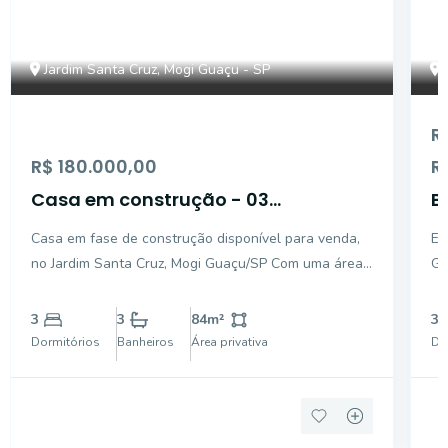
Jardim Santa Cruz, Mogi Guaçu - SP
R
R$ 180.000,00
R
Casa em construção - 03
B
dormitórios - Jardim Santa Cruz -
J
Casa em fase de construção disponível para venda,
Ex
Mogi Guaçu/SP
G
no Jardim Santa Cruz, Mogi Guaçu/SP Com uma área
Gu
total de 200 m² e 84 m² de área privativa, esta
de
propriedade tem projeto previsto para possuir 3
po
3
3
84
m²
3
dormitórios, sendo 1 suíte, cozinha, salas de jantar e
co
Dormitórios
Banheiros
Área privativa
Do
T