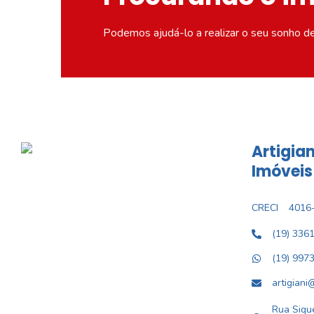
Podemos ajudá-lo a realizar o seu sonho d
Artigian
Imóveis
CRECI
4016-
(19) 336
(19) 997
artigiani
Rua Sique