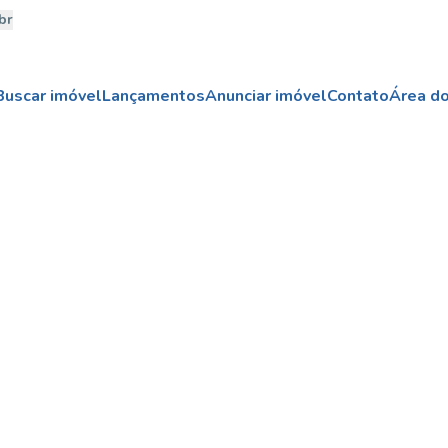
br
Buscar imóvel
Lançamentos
Anunciar imóvel
Contato
Área do