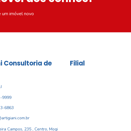
e um imóvel novo
i Consultoria de
Filial
J
1-9999
33-6863
@artigiani.com.br
ira Campos, 235 , Centro, Mogi