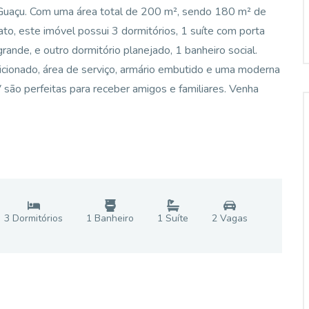
 Guaçu. Com uma área total de 200 m², sendo 180 m² de
ato, este imóvel possui 3 dormitórios, 1 suíte com porta
rande, e outro dormitório planejado, 1 banheiro social.
icionado, área de serviço, armário embutido e uma moderna
V são perfeitas para receber amigos e familiares. Venha
3
Dormitório
s
1
Banheiro
1
Suíte
2
Vaga
s