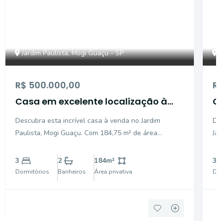
Jardim Paulista, Mogi Guaçu - SP
R$ 500.000,00
R
Casa em excelente localização à
C
venda - Jardim Paulista - Mogi
M
Descubra esta incrível casa à venda no Jardim
De
Guaçu/SP
Paulista, Mogi Guaçu. Com 184,75 m² de área
Ja
privativa, este imóvel oferece um ambiente
de
harmonioso e confortável, perfeito para sua família.
e 
3
2
184
m²
3
Aproveite o quintal amplo, ideal para momentos ao
co
Dormitórios
Banheiros
Área privativa
Do
ar livre. Localizad