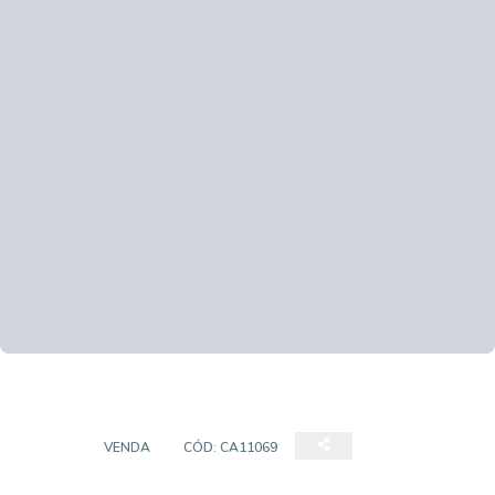
CASA
VENDA
CÓD:
CA11069