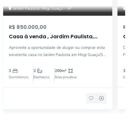
Jardim Paulista, Mogi Guaçu - SP
R$ 850.000,00
R
Casa à venda , Jardim Paulista,
C
Mogi Guaçu - CA11069.
v
Aproveite a oportunidade de alugar ou comprar esta
De
G
excelente casa no Jardim Paulista em Mogi Guaçu/SP,
Pa
próximo ao Senac e centro da cidade e com fácil
pr
acesso à comércios e serviços essenciais. O imóvel
ha
3
2
200
m²
3
conta com 03 dormitórios sendo 01 suíte, banheiro
Ap
Dormitórios
Banheiros
Área privativa
Do
ar 