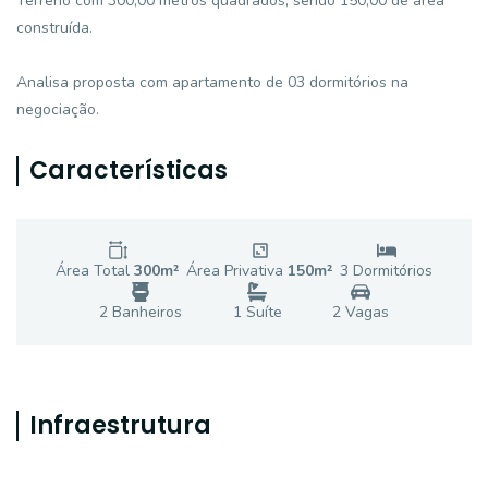
Terreno com 300,00 metros quadrados, sendo 150,00 de área
construída.
Analisa proposta com apartamento de 03 dormitórios na
negociação.
Características
Área Total
300
m²
Área Privativa
150
m²
3
Dormitório
s
2
Banheiro
s
1
Suíte
2
Vaga
s
Infraestrutura