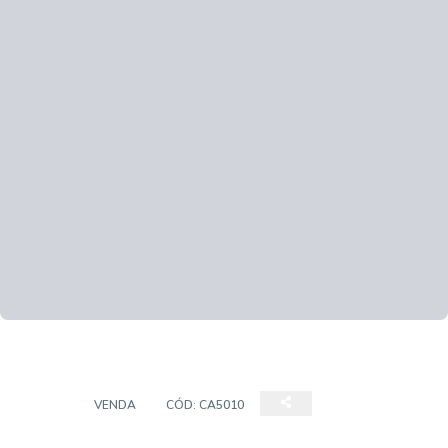
CASA
VENDA
CÓD:
CA5010