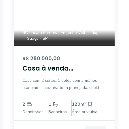
Chácara Pantanal Engenho Velho, Mogi
Guaçu - SP
R$ 280.000,00
Casa à venda
Condomínio Pantanal II
Casa com 2 suítes, 1 deles com armários
- Mogi Guaçu/SP
planejados, cozinha toda planejada, cooktop
e coifa, lavabo, sala, área de serviço, área de
lazer c/ churrasqueira, 2 vagas de garagem
2
1
120
m²
coberta.
Dormitórios
Banheiros
Área privativa