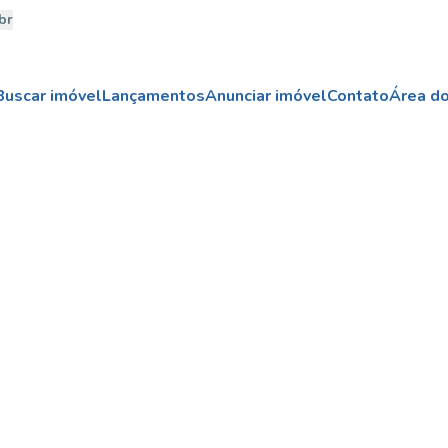
br
Buscar imóvel
Lançamentos
Anunciar imóvel
Contato
Área do