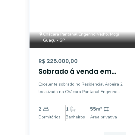
Chácara Pantanal Engenho Velho, Mogi
Guaçu - SP
R$ 225.000,00
Sobrado á venda em
condomínio fechado -
Excelente sobrado no Residencial Aroeira 2,
Chácara Pantanal
localizado na Chácara Pantanal Engenho
Engenho Velho - Mogi
Velho, Mogi Guaçu. Com 55 m² de área total,
Guaçu/SP.
o imóvel conta com 2 dormitórios, 1 banheiro
2
1
55
m²
social e 1 vaga de estacionamento.
Dormitórios
Banheiros
Área privativa
Destacam-se as comodidades como ar
condicionado,