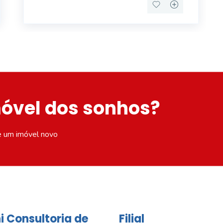
móvel dos sonhos?
e um imóvel novo
i Consultoria de
Filial