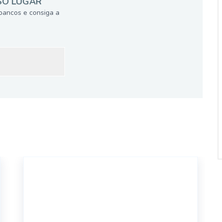
SÓ LUGAR
bancos e consiga a
15240