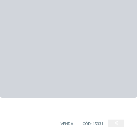
CASA EM CONDOMÍNIO
VENDA
CÓD:
15331