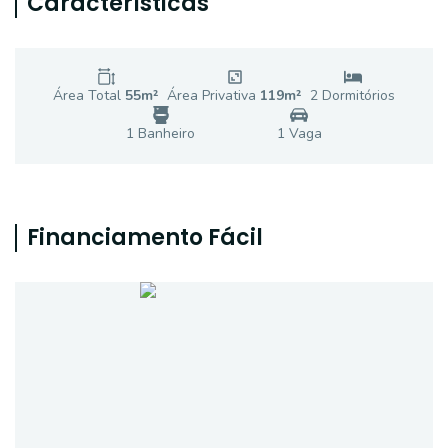
Características
Área Total
55
m²
Área Privativa
119
m²
2
Dormitório
s
1
Banheiro
1
Vaga
Financiamento Fácil