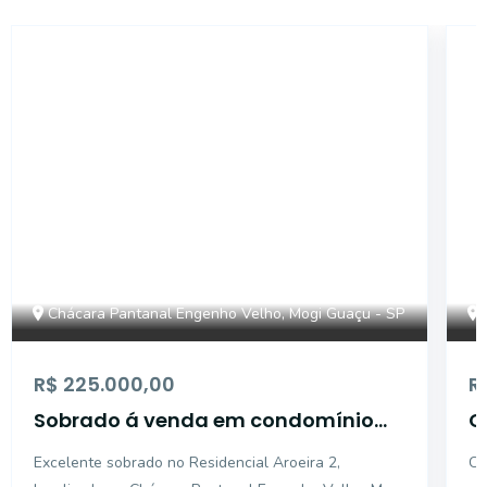
17974
Chácara Pantanal Engenho Velho, Mogi Guaçu - SP
R$ 225.000,00
R
Sobrado á venda em condomínio
C
fechado - Chácara Pantanal
P
Excelente sobrado no Residencial Aroeira 2,
Ca
Engenho Velho - Mogi Guaçu/SP.