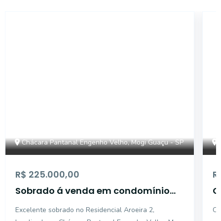
17974
Chácara Pantanal Engenho Velho, Mogi Guaçu - SP
R$ 225.000,00
R
Sobrado á venda em condomínio
C
fechado - Chácara Pantanal
P
Excelente sobrado no Residencial Aroeira 2,
Ca
Engenho Velho - Mogi Guaçu/SP.