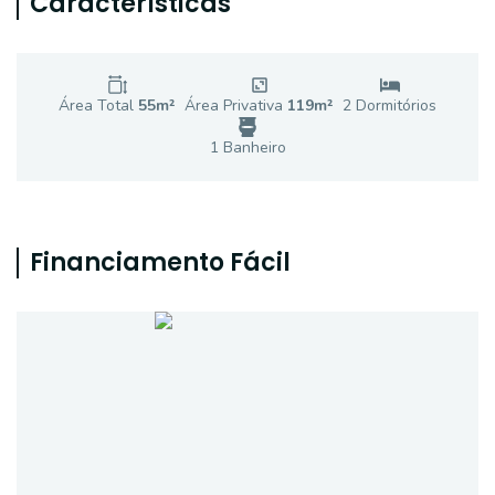
Características
Área Total
55
m²
Área Privativa
119
m²
2
Dormitório
s
1
Banheiro
Financiamento Fácil