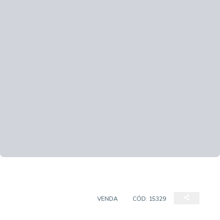
CASA EM CONDOMÍNIO
VENDA
CÓD:
15329