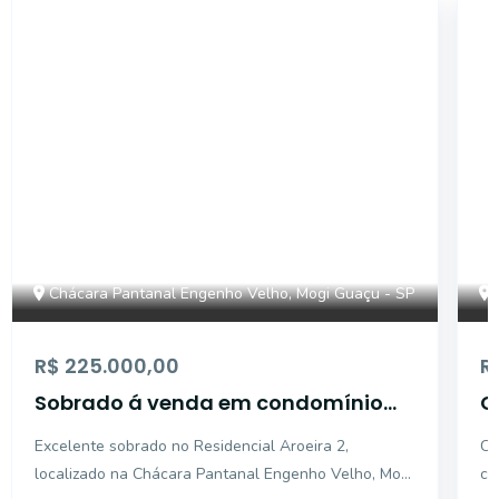
17974
Chácara Pantanal Engenho Velho, Mogi Guaçu - SP
R$ 225.000,00
R
Sobrado á venda em condomínio
C
fechado - Chácara Pantanal
P
Excelente sobrado no Residencial Aroeira 2,
Ca
Engenho Velho - Mogi Guaçu/SP.
localizado na Chácara Pantanal Engenho Velho, Mogi
co