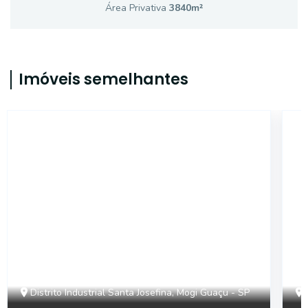
Área Privativa
3840
m²
Imóveis semelhantes
14742
Distrito Industrial Santa Josefina, Mogi Guaçu - SP