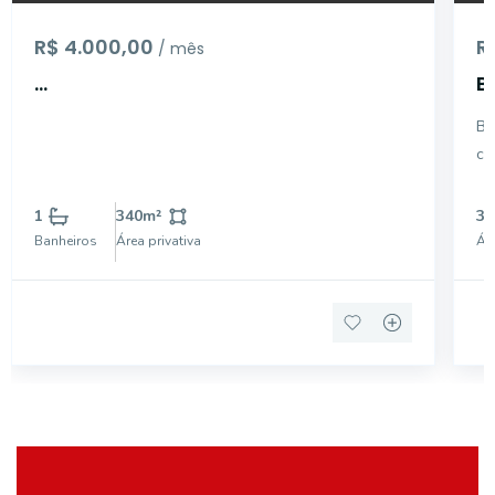
R$ 4.000,00
R
/ mês
...
B
D
Ba
M
co
m²
1
340
m²
32
Banheiros
Área privativa
Áre