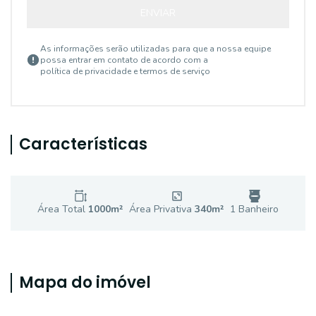
ENVIAR
As informações serão utilizadas para que a nossa equipe
possa entrar em contato de acordo com a
política de privacidade e termos de serviço
Características
Área Total
1000
m²
Área Privativa
340
m²
1
Banheiro
Mapa do imóvel