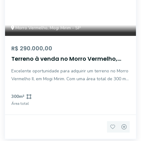
Morro Vermelho, Mogi Mirim - SP
R$ 290.000,00
Terreno à venda no Morro Vermelho,
Mogi Mirim
Excelente oportunidade para adquirir um terreno no Morro
Vermelho II, em Mogi Mirim. Com uma área total de 300 m²,
este lote é perfeito para a construção do seu novo lar ou
projeto. Localizado na parte alta do condomínio, tem uma
300
m²
bela vista da cidade. Não
Área total