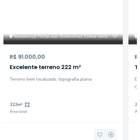
Residencial Portal das Andorinhas, Estiva Gerbi - SP
R$ 91.000,00
R
Excelente terreno 222 m²
T
d
Terreno bem localizado, topografia plana.
Ex
Ge
222
m²
20
Área total
Áre