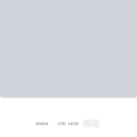
TERRENO
VENDA
CÓD:
14339