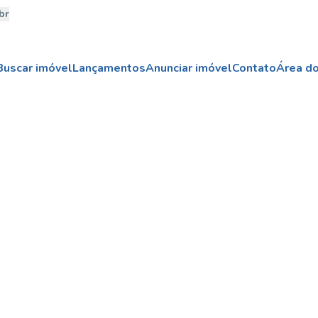
br
Buscar imóvel
Lançamentos
Anunciar imóvel
Contato
Área do