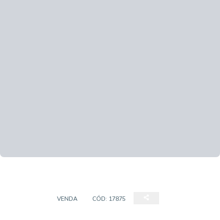
TERRENO
VENDA
CÓD:
17875