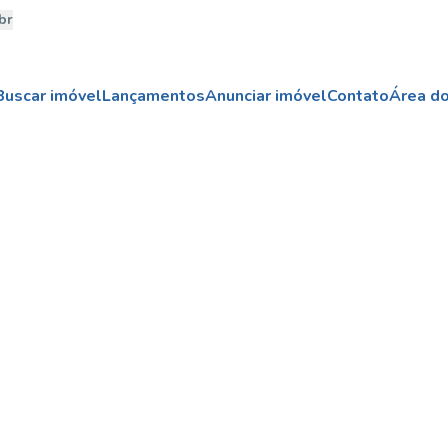
br
Buscar imóvel
Lançamentos
Anunciar imóvel
Contato
Área do