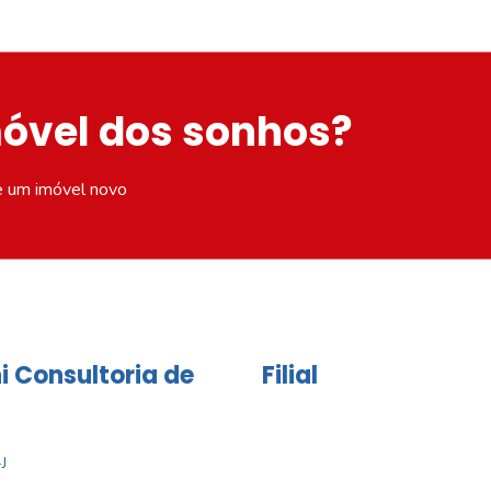
móvel dos sonhos?
e um imóvel novo
i Consultoria de
Filial
J