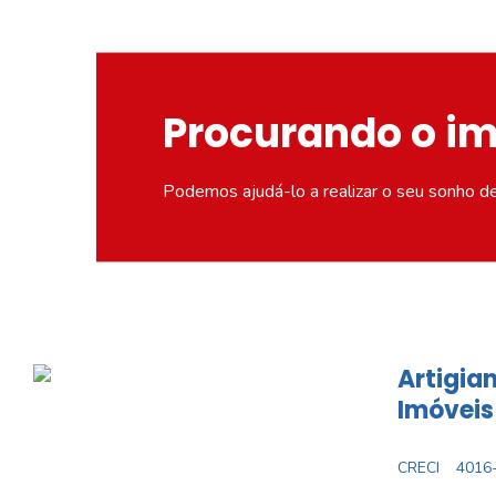
Procurando o i
Podemos ajudá-lo a realizar o seu sonho d
Artigian
Imóveis
CRECI
4016-