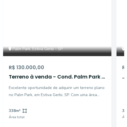
Palm Park, Estiva Gerbi - SP
R$ 130.000,00
R
Terreno à venda - Cond. Palm Park -
...
Mogi Guaçu/SP.
Excelente oportunidade de adquirir um terreno plano
no Palm Park, em Estiva Gerbi, SP. Com uma área
total de 338 m², esse terreno é perfeito para
investimento ou para a construção do seu sonho. A
338
m²
30
localização oferece fácil acesso às principais vias da
Área total
Áre