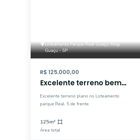
Loteamento Parque Real Guaçu, Mogi
Guaçu - SP
R$ 125.000,00
Excelente terreno bem
localizado no
Excelente terreno plano no Loteamento
Loteamento Parque
parque Real. 5 de frente
Real, Mogi Guaçu
125
m²
Área total