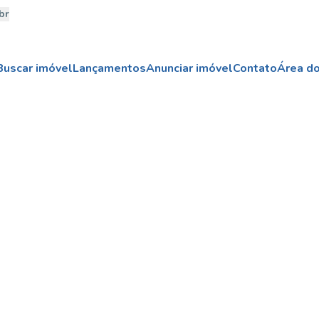
br
Buscar imóvel
Lançamentos
Anunciar imóvel
Contato
Área do