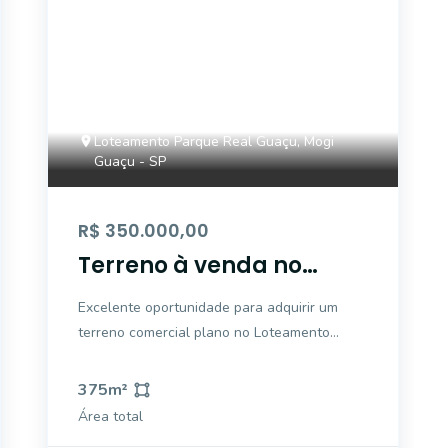
Loteamento Parque Real Guaçu, Mogi
Guaçu - SP
R$ 350.000,00
Terreno à venda no
Parque Real em Mogi
Excelente oportunidade para adquirir um
Guaçu
terreno comercial plano no Loteamento
Parque Real Guaçu, em Mogi Guaçu. Com
uma área total de 375 m², este terreno é
375
m²
ideal para construir a casa dos seus sonhos.
Área total
Localização privilegiada, pronto para receber