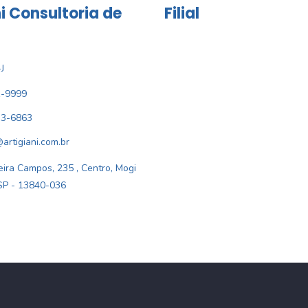
i Consultoria de
Filial
J
1-9999
33-6863
@artigiani.com.br
ira Campos, 235 , Centro, Mogi
SP - 13840-036