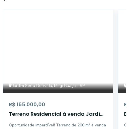
17250
Jardim Serra Dourada, Mogi Guaçu - SP
R$ 165.000,00
R
Terreno Residencial à venda Jardim
E
Serra Dourada
J
Oportunidade imperdível! Terreno de 200 m² à venda
Op