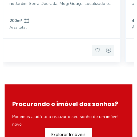
no Jardim Serra Dourada, Mogi Guaçu. Localizado em
am
uma rua tranquila, este espaço plano é ideal para
Ja
realizar seu projeto dos sonhos. Aproveite a
lo
200
m²
41
excelente localização e a infraestrutura da região.
co
Área total
Áre
Não pe
re
Procurando o imóvel dos sonhos?
Podemos ajudá-lo a realizar o seu sonho de um imóvel
novo
Explorar Imóveis