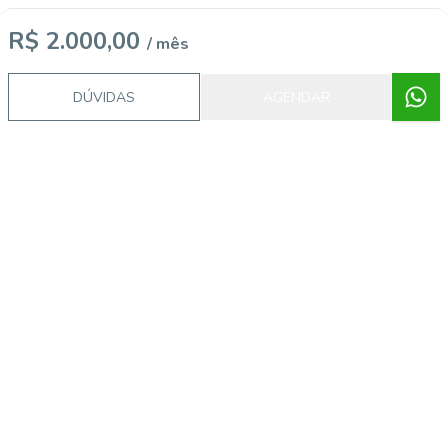
R$ 2.000,00
/ mês
DÚVIDAS
AGENDAR
Procurando o imóvel dos sonhos?
Podemos ajudá-lo a realizar o seu sonho de um imóvel
novo
Explorar Imóveis