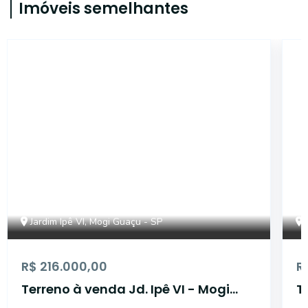
Imóveis semelhantes
17302
Jardim Ipê VI, Mogi Guaçu - SP
R$ 216.000,00
R
Terreno à venda Jd. Ipê VI - Mogi
T
Guaçu/SP
G