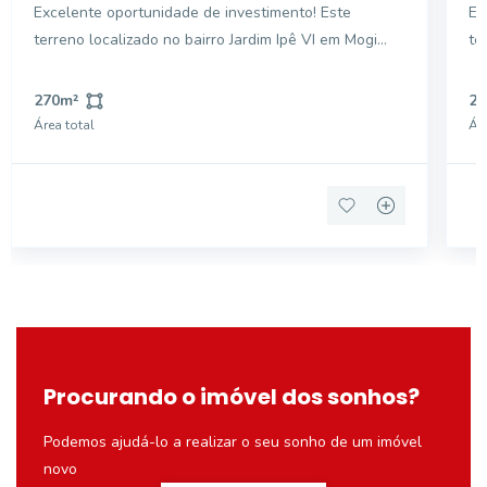
Excelente oportunidade de investimento! Este
Ex
terreno localizado no bairro Jardim Ipê VI em Mogi
te
Guaçu/SP, possui 270m2 e é ideal para você que
Gu
busca construir a casa dos seus sonhos ou
bu
270
m²
27
desenvolver um projeto. A região é tranquila e conta
desen
Área total
Áre
com fácil ace
co
Procurando o imóvel dos sonhos?
Podemos ajudá-lo a realizar o seu sonho de um imóvel
novo