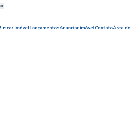
br
Buscar imóvel
Lançamentos
Anunciar imóvel
Contato
Área do