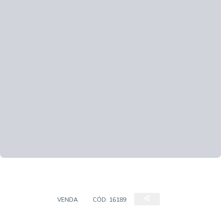
TERRENO
VENDA
CÓD:
16189