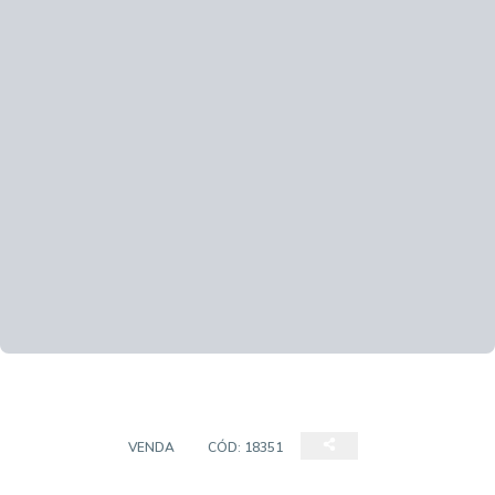
TERRENO
VENDA
CÓD:
18351