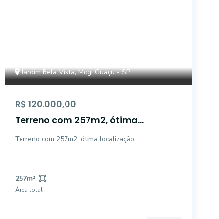
Jardim Bela Vista, Mogi Guaçu - SP
R$ 120.000,00
Terreno com 257m2, ótima
localização - Jardim Bela Vista -
Terreno com 257m2, ótima localização.
Mogi Guaçu/SP.
257
m²
Área total