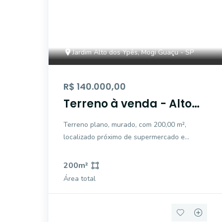
Jardim Alto dos Ypês, Mogi Guaçu - SP
R$ 140.000,00
Terreno à venda - Alto
dos Ipês - Mogi
Terreno plano, murado, com 200,00 m²,
Guaçu/SP.
localizado próximo de supermercado e
demais conveniências para o seu dia a dia.
Ideal para receber o projeto do imóvel dos
200
m²
seus sonhos ou para investimento. Não
Área total
perca essa oportunidade! Fale com um de
nossos c