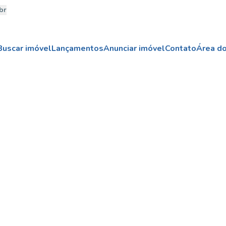
br
Buscar imóvel
Lançamentos
Anunciar imóvel
Contato
Área do