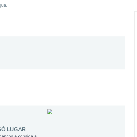
gua.
SÓ LUGAR
bancos e consiga a