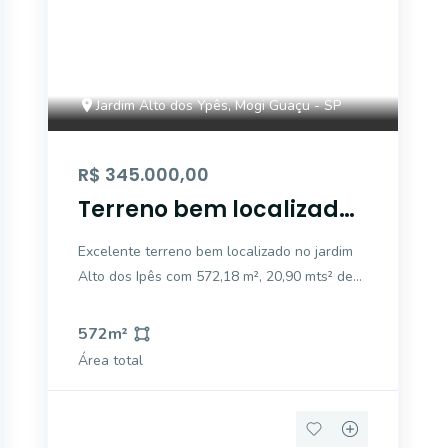
Jardim Alto dos Ypês, Mogi Guaçu - SP
R$ 345.000,00
Terreno bem localizado
no Jardim Alto dos Ipês,
Excelente terreno bem localizado no jardim
572,18 m²
Alto dos Ipês com 572,18 m², 20,90 mts² de
frente 28,26 mts² de fundos Todo murado.
572
m²
Área total