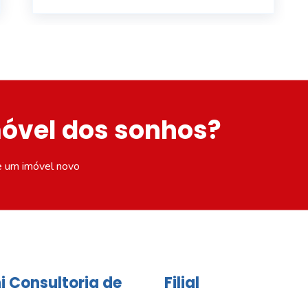
móvel dos sonhos?
e um imóvel novo
i Consultoria de
Filial