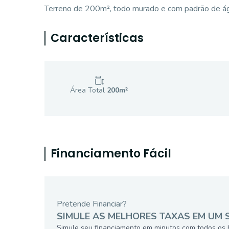
Terreno de 200m², todo murado e com padrão de á
Características
Área Total
200
m²
Financiamento Fácil
Pretende Financiar?
SIMULE AS MELHORES TAXAS EM UM 
Simule seu financiamento em minutos com todos os 