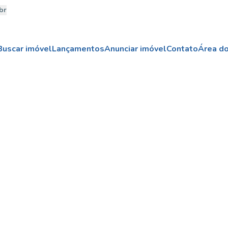
br
Buscar imóvel
Lançamentos
Anunciar imóvel
Contato
Área do